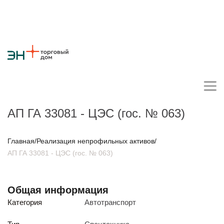
АП ГА 33081 - ЦЭС (гос. № 063)
Личный кабинет поставщика
Главная
/
Реализация непрофильных активов
/
АП ГА 33081 - ЦЭС (гос. № 063)
О компании
Стратегия
Карьера
Крупные проекты
Новости
Контакты
Общая информация
Противодействие коррупции
Ответы на вопросы
Категория
Автотранспорт
Закупки товаров
Закупки работ и услуг