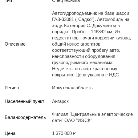
Тип
Спецтехника
Реализация непрофильных активов
Следите за нами
Автогидроподъемник на базе шасси
ГАЗ-33081 ("Садко"). Автомобиль на
ходу. Категория C. Документы в
порядке. Пробег - 146342 км. Из
недостатков - очаги коррозии кузова,
Описание
общий износ агрегатов,
соответствующий пробегу авто,
неисправности оборудования
грузоподъёмного механизма.
Иркутск
Недочеты по лако-красочному
ул. Рабочая, 22
покрытию. Цена указана с НДС.
тел.: + 7 (3952) 792-193
office@enplus-td.ru
Регион
Иркутская область
Режим работы (UTC+8)
с 8:00 до 17:15
Населенный пункт
Ангарск
Перерыв на обед с 12 до 13 часов
Филиал "Центральные электрические
Балансодержатель
сети" ОАО "ИЭСК"
ПОДПИШИТЕСЬ НА НАШУ РАССЫЛКУ
И бесплатно получайте ценную информацию
Цена
1 370 000 ₽