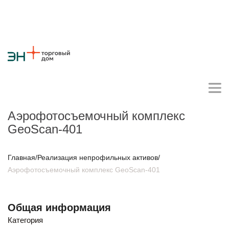
Аэрофотосъемочный комплекс
GeoScan-401
Личный кабинет поставщика
Главная
/
Реализация непрофильных активов
/
Аэрофотосъемочный комплекс GeoScan-401
О компании
Стратегия
Карьера
Крупные проекты
Новости
Контакты
Противодействие коррупции
Ответы на вопросы
Общая информация
Закупки товаров
Категория
Закупки работ и услуг