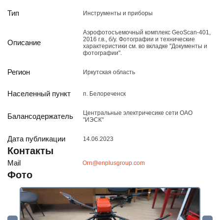
Реализация непрофильных активов
Тип
Инструменты и приборы
Следите за нами
Аэрофотосъемочный комплекс GeoScan-401,
2016 г.в., б/у. Фотографии и технические
Описание
характеристики см. во вкладке "Документы и
фотографии".
Регион
Иркутская область
Населенный пункт
п. Белореченск
Иркутск
Центральные электричесике сети ОАО
Балансодержатель
"ИЭСК"
ул. Рабочая, 22
тел.: + 7 (3952) 792-193
Дата публикации
14.06.2023
office@enplus-td.ru
Контакты
Режим работы (UTC+8)
Mail
Orn@enplusgroup.com
с 8:00 до 17:15
Фото
Перерыв на обед с 12 до 13 часов
ПОДПИШИТЕСЬ НА НАШУ РАССЫЛКУ