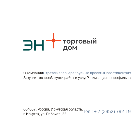
О компании
Стратегия
Карьера
Крупные проекты
Новости
Контак
Закупки товаров
Закупки работ и услуг
Реализация непрофильны
Следите за нами
664007, Россия, Иркутская область,
Тел.: + 7 (3952) 792-1
г. Иркутск, ул. Рабочая, 22