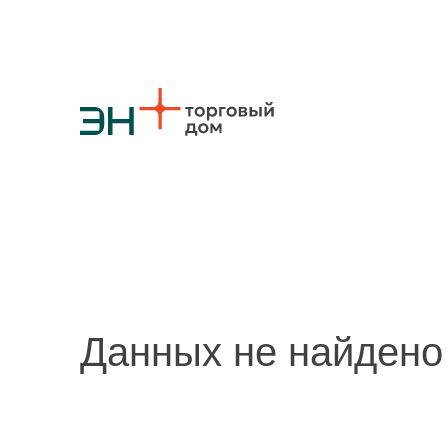
О компании
Стратегия
Карьера
Крупные проекты
Новости
Конт
Противодействие коррупции
Ответы на вопросы
Закупки товаров
Закупки работ и услуг
Реализация непрофильных активов
Данных не найдено