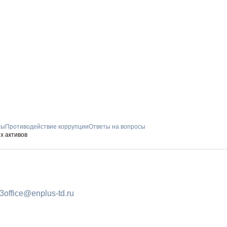
ты
Противодействие коррупции
Ответы на вопросы
х активов
ПОДПИШИТ
93
office@enplus-td.ru
РАССЫЛКУ
И бесплатно получайте ц