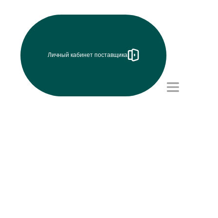
Личный кабинет поставщика
Режим работы (UTC+8)
с 8:00 до 17:15
Перерыв на обед с 12 до
13 часов