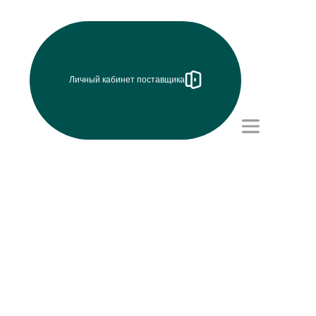
Личный кабинет поставщика
Режим работы (UTC+8)
с 8:00 до 17:15
Перерыв на обед с 12 до
13 часов