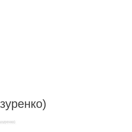
Иркутск
акты
ул. Рабочая, 22
тел.: + 7 (3952) 792-193
office@enplus-td.ru
зуренко)
зуренко)