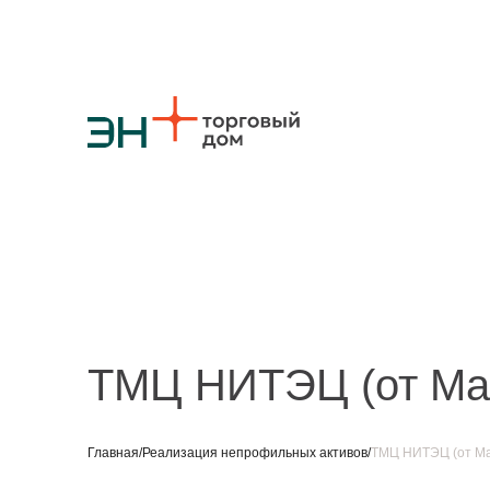
О компании
Стратегия
Карьера
Крупные проекты
Новости
Конт
Противодействие коррупции
Ответы на вопросы
Закупки товаров
Закупки работ и услуг
Реализация непрофильных активов
ТМЦ НИТЭЦ (от Ма
Главная
/
Реализация непрофильных активов
/
ТМЦ НИТЭЦ (от Ма