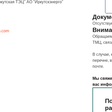
кутская ТЭЦ" АО "Иркутскэнерго"
Докум
Отсутству
Внима
p.com
Обращаем 
ТМЦ, свя
В случае,
перечне, 
почте.
Мы свяже
вас инфо
По
р