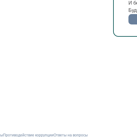
И б
Буд
ты
Противодействие коррупции
Ответы на вопросы