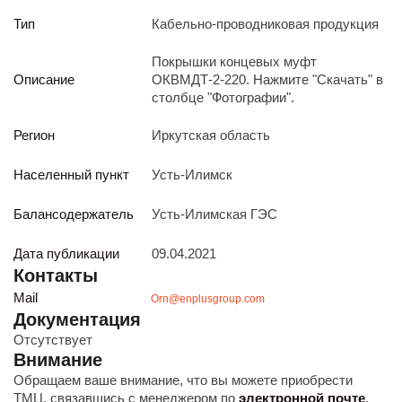
Реализация непрофильных активов
Тип
Кабельно-проводниковая продукция
Следите за нами
Покрышки концевых муфт
Описание
ОКВМДТ-2-220. Нажмите "Скачать" в
столбце "Фотографии".
Регион
Иркутская область
Населенный пункт
Усть-Илимск
Иркутск
ул. Рабочая, 22
Балансодержатель
Усть-Илимская ГЭС
тел.: + 7 (3952) 792-193
office@enplus-td.ru
Дата публикации
09.04.2021
Режим работы (UTC+8)
Контакты
с 8:00 до 17:15
Mail
Orn@enplusgroup.com
Перерыв на обед с 12 до 13 часов
Документация
Отсутствует
Внимание
ПОДПИШИТЕСЬ НА НАШУ РАССЫЛКУ
Обращаем ваше внимание, что вы можете приобрести
И бесплатно получайте ценную информацию
ТМЦ, связавшись с менеджером по
электронной почте
.