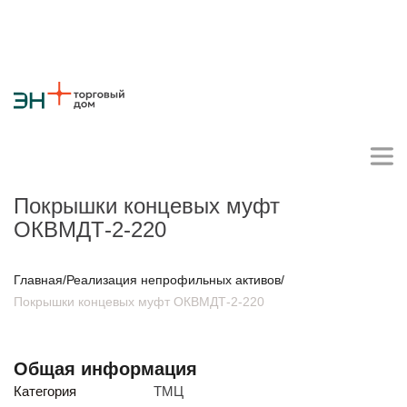
Покрышки концевых муфт
ОКВМДТ-2-220
Личный кабинет поставщика
Главная
/
Реализация непрофильных активов
/
Покрышки концевых муфт ОКВМДТ-2-220
О компании
Стратегия
Карьера
Крупные проекты
Новости
Контакты
Противодействие коррупции
Ответы на вопросы
Общая информация
Закупки товаров
Категория
ТМЦ
Закупки работ и услуг