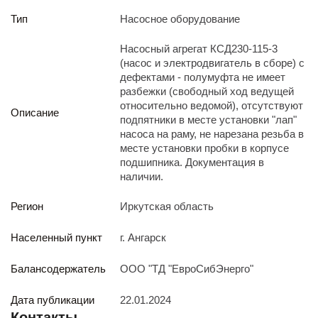
Реализация непрофильных активов
Тип
Насосное оборудование
Следите за нами
Насосный агрегат КСД230-115-3
(насос и электродвигатель в сборе) с
дефектами - полумуфта не имеет
разбежки (свободный ход ведущей
относительно ведомой), отсутствуют
Описание
подпятники в месте установки "лап"
насоса на раму, не нарезана резьба в
месте установки пробки в корпусе
Иркутск
подшипника. Документация в
ул. Рабочая, 22
наличии.
тел.: + 7 (3952) 792-193
office@enplus-td.ru
Регион
Иркутская область
Режим работы (UTC+8)
с 8:00 до 17:15
Населенный пункт
г. Ангарск
Перерыв на обед с 12 до 13 часов
Балансодержатель
ООО "ТД "ЕвроСибЭнерго"
ПОДПИШИТЕСЬ НА НАШУ РАССЫЛКУ
Дата публикации
22.01.2024
И бесплатно получайте ценную информацию
Контакты