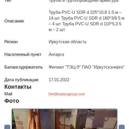
Тип
Трубы и трубопроводная арматура
Реализация непрофильных активов
Следите за нами
Труба PVC-U SDR d 225*10.8 1-5 м –
14 шт Труба PVC-U SDR d 160*3/8 5 м
Описание
– 4 шт Труба PVC-U SDR d 110*5,3 5
м – 2 шт
Регион
Иркутская область
Населенный пункт
Ангарск
Иркутск
Балансодержатель
Филиал "ТЭЦ-9" ПАО "Иркутскэнерго"
ул. Рабочая, 22
тел.: + 7 (3952) 792-193
office@enplus-td.ru
Дата публикации
17.01.2022
Режим работы (UTC+8)
Контакты
с 8:00 до 17:15
Mail
Orn@enplusgroup.com
Перерыв на обед с 12 до 13 часов
Фото
ПОДПИШИТЕСЬ НА НАШУ РАССЫЛКУ
И бесплатно получайте ценную информацию