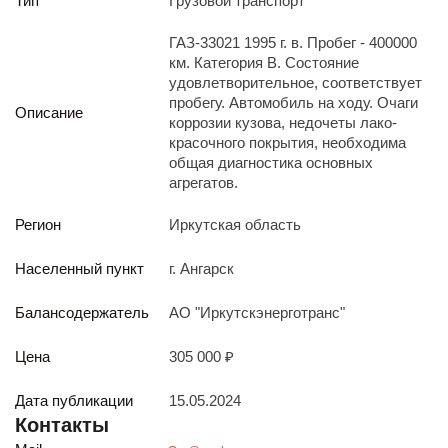
Тип
Грузовой транспорт
Реализация непрофильных активов
Следите за нами
ГАЗ-33021 1995 г. в. Пробег - 400000
км. Категория B. Состояние
удовлетворительное, соответствует
пробегу. Автомобиль на ходу. Очаги
Описание
коррозии кузова, недочеты лако-
красочного покрытия, необходима
общая диагностика основных
агрегатов.
Иркутск
Регион
Иркутская область
ул. Рабочая, 22
тел.: + 7 (3952) 792-193
Населенный пункт
г. Ангарск
office@enplus-td.ru
Режим работы (UTC+8)
Балансодержатель
АО "Иркутскэнерготранс"
с 8:00 до 17:15
Перерыв на обед с 12 до 13 часов
Цена
305 000 ₽
Дата публикации
15.05.2024
ПОДПИШИТЕСЬ НА НАШУ РАССЫЛКУ
Контакты
И бесплатно получайте ценную информацию