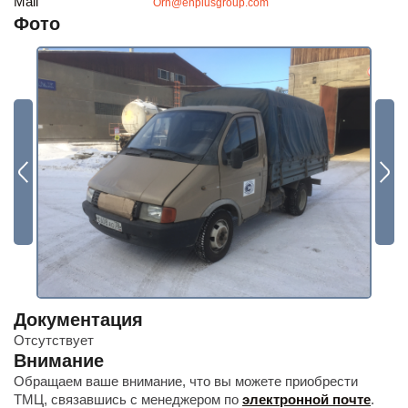
Mail
Orn@enplusgroup.com
Будьте всегда в курсе
Фото
Подписаться
Документация
Отсутствует
Внимание
Обращаем ваше внимание, что вы можете приобрести
ТМЦ, связавшись с менеджером по
электронной почте
.