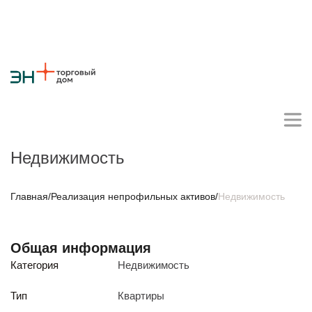
Недвижимость
Личный кабинет поставщика
Главная
/
Реализация непрофильных активов
/
Недвижимость
О компании
Общая информация
Стратегия
Карьера
Крупные проекты
Новости
Контакты
Категория
Недвижимость
Противодействие коррупции
Ответы на вопросы
Закупки товаров
Тип
Квартиры
Закупки работ и услуг