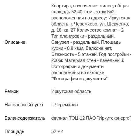
Реализация непрофильных активов
Квартира, назначение: жилое, общая
Следите за нами
площадь 52,40 кв.м., этаж №2,
расположенная по адресу: Иркутская
область, г. Черемхово, ул. Шевченко,
д. 18, кв. 27 Количество комнат - 2
Тип планировки - раздельный.
Описание
Санузел - раздельный. Площадь
кухни - 8,8 кв.м. Балкона нет.
Этажность - 5 этажей. Год постройки -
2006г. Материал стен - панельный.
Иркутск
Фотографии и документы
ул. Рабочая, 22
расположены во вкладке
тел.: + 7 (3952) 792-193
"Фотографии и документы".
office@enplus-td.ru
Режим работы (UTC+8)
Регион
Иркутская область
с 8:00 до 17:15
Перерыв на обед с 12 до 13 часов
Населенный пункт
г. Черемхово
Балансодержатель
филиал ТЭЦ-12 ПАО "Иркутскэнерго"
ПОДПИШИТЕСЬ НА НАШУ РАССЫЛКУ
И бесплатно получайте ценную информацию
Площадь
52 м2