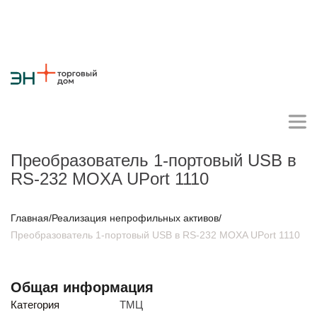
Преобразователь 1-портовый USB в
RS-232 MOXA UPort 1110
Личный кабинет поставщика
Главная
/
Реализация непрофильных активов
/
Преобразователь 1-портовый USB в RS-232 MOXA UPort 1110
О компании
Стратегия
Карьера
Крупные проекты
Новости
Контакты
Противодействие коррупции
Ответы на вопросы
Общая информация
Закупки товаров
Категория
ТМЦ
Закупки работ и услуг