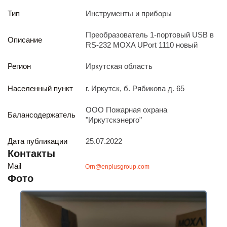
Реализация непрофильных активов
Тип
Инструменты и приборы
Следите за нами
Преобразователь 1-портовый USB в
Описание
RS-232 MOXA UPort 1110 новый
Регион
Иркутская область
Населенный пункт
г. Иркутск, б. Рябикова д. 65
Иркутск
ООО Пожарная охрана
Балансодержатель
ул. Рабочая, 22
"Иркутскэнерго"
тел.: + 7 (3952) 792-193
office@enplus-td.ru
Дата публикации
25.07.2022
Режим работы (UTC+8)
Контакты
с 8:00 до 17:15
Mail
Orn@enplusgroup.com
Перерыв на обед с 12 до 13 часов
Фото
ПОДПИШИТЕСЬ НА НАШУ РАССЫЛКУ
И бесплатно получайте ценную информацию