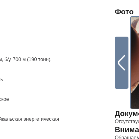
Фото
 б/у. 700 м (190 тонн).
ть
ское
Докум
кальская энергетическая
Отсутству
Внима
Обращаем 