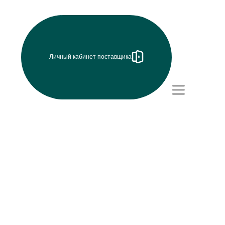
Личный кабинет поставщика
Режим работы (UTC+8)
с 8:00 до 17:15
Перерыв на обед с 12 до
13 часов