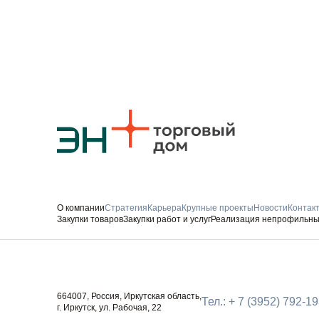
О компании
Стратегия
Карьера
Крупные проекты
Новости
Контак
Закупки товаров
Закупки работ и услуг
Реализация непрофильны
Следите за нами
664007, Россия, Иркутская область,
Тел.: + 7 (3952) 792-1
г. Иркутск, ул. Рабочая, 22