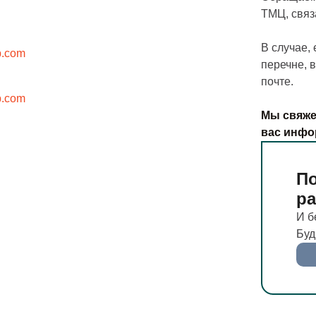
ТМЦ, свя
В случае,
p.com
перечне, 
почте.
p.com
Мы свяже
вас инфо
По
р
И б
Буд