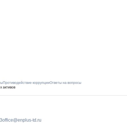
ты
Противодействие коррупции
Ответы на вопросы
х активов
ПОДПИШИТ
93
office@enplus-td.ru