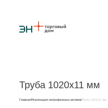
О компании
Стратегия
Карьера
Крупные проекты
Новости
Конт
Противодействие коррупции
Ответы на вопросы
Закупки товаров
Закупки работ и услуг
Реализация непрофильных активов
Труба 1020х11 мм
Главная
/
Реализация непрофильных активов
/
Труба 1020х11 мм