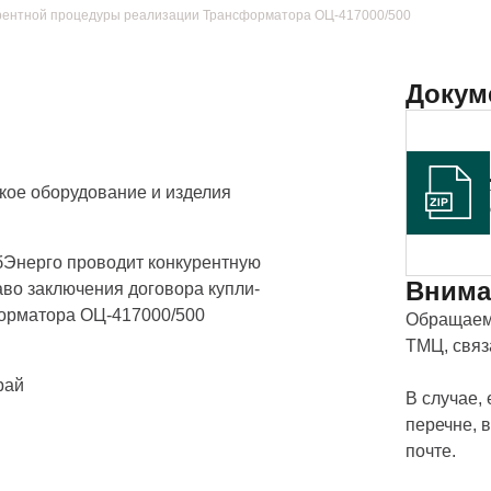
рентной процедуры реализации Трансформатора ОЦ-417000/500
Докум
кое оборудование и изделия
Энерго проводит конкурентную
Внима
аво заключения договора купли-
орматора ОЦ-417000/500
Обращаем 
ТМЦ, свя
рай
В случае,
перечне, 
почте.