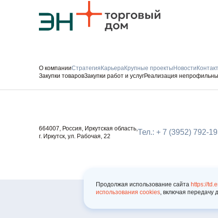
О компании
Стратегия
Карьера
Крупные проекты
Новости
Контак
Закупки товаров
Закупки работ и услуг
Реализация непрофильны
Следите за нами
664007, Россия, Иркутская область,
Тел.: + 7 (3952) 792-1
г. Иркутск, ул. Рабочая, 22
Продолжая использование сайта
https://td.
использования cookies
, включая передачу 