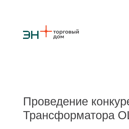
О компании
Стратегия
Карьера
Крупные проекты
Новости
Конт
Противодействие коррупции
Ответы на вопросы
Закупки товаров
Закупки работ и услуг
Реализация непрофильных активов
Проведение конкур
Трансформатора О