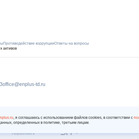
ты
Противодействие коррупции
Ответы на вопросы
х активов
ПОДПИШИТ
93
office@enplus-td.ru
РАССЫЛКУ
И бесплатно получайте ц
информацию
Будьте всегда в курсе
enplus.ru
, я соглашаюсь c использованием файлов cookies, в соответствии c
по
данных, определенных в политике, третьим лицам.
Copyright © 2025
Политика обработки персональных данных
Пользовательское соглашение
Разработано в