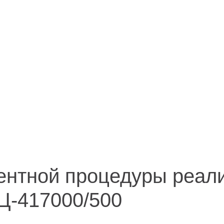
Иркутск
акты
ул. Рабочая, 22
тел.: + 7 (3952) 792-193
office@enplus-td.ru
ентной процедуры реал
Ц-417000/500