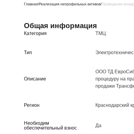
Главная
/
Реализация непрофильных активов
/
Проведение конку
Общая информация
Категория
ТМЦ
Тип
Электротехничес
ООО ТД ЕвроСиб
Описание
процедуру на пр
продажи Трансф
Регион
Краснодарский к
Необходим
Да
обеспечительный взнос