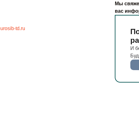
Мы свяже
вас инфо
rosib-td.ru
По
р
И б
Буд