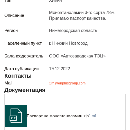
Тип
Химия
Реализация непрофильных активов
Следите за нами
Моноэтаноламин 3-го сорта 78%.
Описание
Прилагаю паспорт качества.
Регион
Нижегородская область
Населенный пункт
г. Нижний Новгород
Балансодержатель
ООО «Автозаводская ТЭЦ»
Иркутск
ул. Рабочая, 22
Дата публикации
19.12.2022
тел.: + 7 (3952) 792-193
Контакты
office@enplus-td.ru
Mail
Orn@enplusgroup.com
Режим работы (UTC+8)
Документация
с 8:00 до 17:15
Перерыв на обед с 12 до 13 часов
Паспорт на моноэтаноламин.zip
1 мб.
ПОДПИШИТЕСЬ НА НАШУ РАССЫЛКУ
И бесплатно получайте ценную информацию