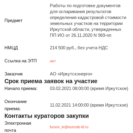
Реализация непрофильных активов
Работы по подготовке документов
Следите за нами
для оспаривания результатов
определения кадастровой стоимости
Предмет
земельных участков на территории
Иркутской области, утвержденных
ПП ИО от 26.11.2020 N 969-пп
НМЦД
214 500 руб., без учета НДС
Ссылка на ЭТП
нет
Иркутск
ул. Рабочая, 22
Заказчик
АО «Иркутскэнерго»
тел.: + 7 (3952) 792-193
Срок приема заявок на участие
office@enplus-td.ru
Режим работы (UTC+8)
Начало приема:
03.02.2021 08:00:00 (время Иркутское)
с 8:00 до 17:15
Окончание
Перерыв на обед с 12 до 13 часов
11.02.2021 14:00:00 (время Иркутское)
приема:
Контакты кураторов закупки
ПОДПИШИТЕСЬ НА НАШУ РАССЫЛКУ
Электронная
fursov_ki@eurosib-td.ru
И бесплатно получайте ценную информацию
почта