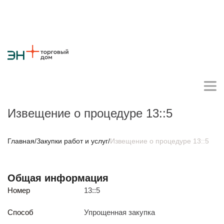
Извещение о процедуре 13::5
Личный кабинет поставщика
Главная
/
Закупки работ и услуг
/
Извещение о процедуре 13::5
О компании
Общая информация
Стратегия
Карьера
Крупные проекты
Новости
Контакты
Номер
13::5
Противодействие коррупции
Ответы на вопросы
Закупки товаров
Способ
Упрощенная закупка
Закупки работ и услуг