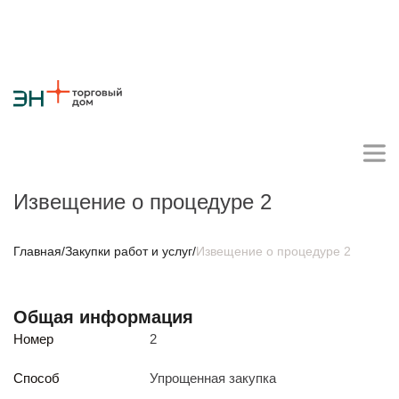
Извещение о процедуре 2
Личный кабинет поставщика
Главная
/
Закупки работ и услуг
/
Извещение о процедуре 2
О компании
Общая информация
Стратегия
Карьера
Крупные проекты
Новости
Контакты
Номер
2
Противодействие коррупции
Ответы на вопросы
Закупки товаров
Способ
Упрощенная закупка
Закупки работ и услуг