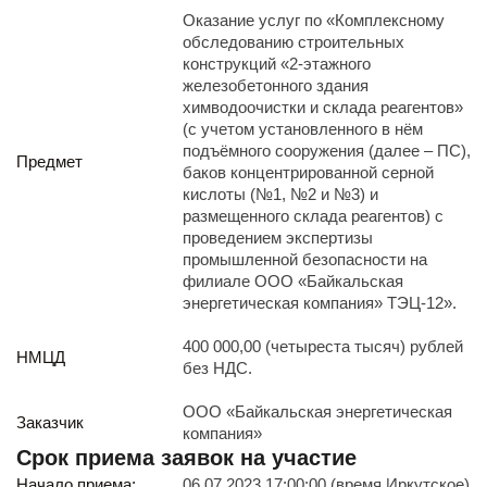
Реализация непрофильных активов
Оказание услуг по «Комплексному
Следите за нами
обследованию строительных
конструкций «2-этажного
железобетонного здания
химводоочистки и склада реагентов»
(с учетом установленного в нём
подъёмного сооружения (далее – ПС),
Предмет
баков концентрированной серной
кислоты (№1, №2 и №3) и
размещенного склада реагентов) с
Иркутск
проведением экспертизы
ул. Рабочая, 22
промышленной безопасности на
тел.: + 7 (3952) 792-193
филиале ООО «Байкальская
office@enplus-td.ru
энергетическая компания» ТЭЦ-12».
Режим работы (UTC+8)
400 000,00 (четыреста тысяч) рублей
с 8:00 до 17:15
НМЦД
без НДС.
Перерыв на обед с 12 до 13 часов
ООО «Байкальская энергетическая
Заказчик
компания»
ПОДПИШИТЕСЬ НА НАШУ РАССЫЛКУ
Срок приема заявок на участие
И бесплатно получайте ценную информацию
Начало приема:
06.07.2023 17:00:00 (время Иркутское)