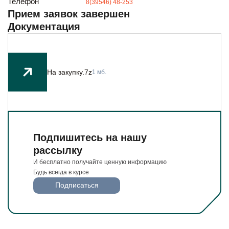
Телефон
8(39546) 48-253
Будьте всегда в курсе
Прием заявок завершен
Подписаться
Документация
На закупку.7z
1 мб.
Подпишитесь на нашу
рассылку
И бесплатно получайте ценную информацию
Будь всегда в курсе
Подписаться