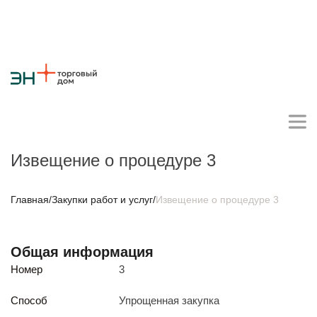
Извещение о процедуре 3
Личный кабинет поставщика
Главная
/
Закупки работ и услуг
/
Извещение о процедуре 3
О компании
Общая информация
Стратегия
Карьера
Крупные проекты
Новости
Контакты
Номер
3
Противодействие коррупции
Ответы на вопросы
Закупки товаров
Способ
Упрощенная закупка
Закупки работ и услуг