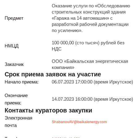
Реализация непрофильных активов
Оказание услуги по «Обследованию
Следите за нами
строительных конструкций здания
Предмет
«Гаража на 14 автомашин» с
разработкой рабочей документации
по усилению».
100 000,00 (сто тысяч) рублей без
НМЦД
НДС
ООО «Байкальская энергетическая
Заказчик
Иркутск
компания»
ул. Рабочая, 22
Срок приема заявок на участие
тел.: + 7 (3952) 792-193
Начало приема:
06.07.2023 17:00:00 (время Иркутское)
office@enplus-td.ru
Режим работы (UTC+8)
Окончание
с 8:00 до 17:15
14.07.2023 16:00:00 (время Иркутское)
приема:
Перерыв на обед с 12 до 13 часов
Контакты кураторов закупки
Электронная
ShabanovAV@baikalenergy.com
почта
ПОДПИШИТЕСЬ НА НАШУ РАССЫЛКУ
И бесплатно получайте ценную информацию