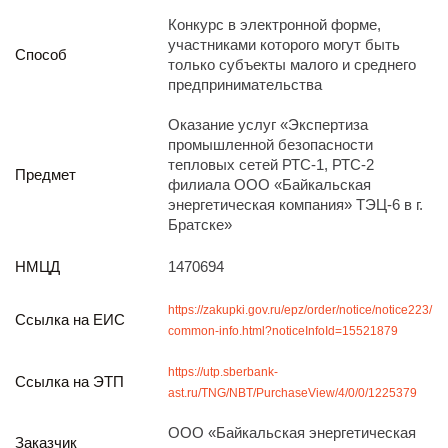
Реализация непрофильных активов
Конкурс в электронной форме,
Следите за нами
участниками которого могут быть
Способ
только субъекты малого и среднего
предпринимательства
Оказание услуг «Экспертиза
промышленной безопасности
тепловых сетей РТС-1, РТС-2
Предмет
филиала ООО «Байкальская
энергетическая компания» ТЭЦ-6 в г.
Иркутск
Братске»
ул. Рабочая, 22
тел.: + 7 (3952) 792-193
НМЦД
1470694
office@enplus-td.ru
Режим работы (UTC+8)
https://zakupki.gov.ru/epz/order/notice/notice223/
Ссылка на ЕИС
с 8:00 до 17:15
common-info.html?noticeInfoId=15521879
Перерыв на обед с 12 до 13 часов
https://utp.sberbank-
Ссылка на ЭТП
ast.ru/TNG/NBT/PurchaseView/4/0/0/1225379
ПОДПИШИТЕСЬ НА НАШУ РАССЫЛКУ
И бесплатно получайте ценную информацию
ООО «Байкальская энергетическая
Заказчик