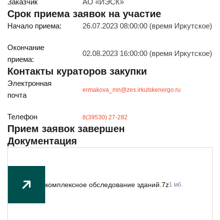
Заказчик
АО «ИЭСК»
Будьте всегда в курсе
Срок приема заявок на участие
Подписаться
Начало приема:
26.07.2023 08:00:00 (время Иркутское)
Окончание
02.08.2023 16:00:00 (время Иркутское)
приема:
Контакты кураторов закупки
Электронная
ermakova_mn@zes.irkutskenergo.ru
почта
Телефон
8(39530) 27-282
Прием заявок завершен
Документация
комплексное обследование зданий.7z
1 мб.