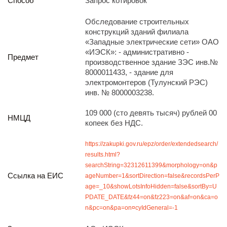
Способ
Запрос котировок
Реализация непрофильных активов
Следите за нами
Обследование строительных
конструкций зданий филиала
«Западные электрические сети» ОАО
«ИЭСК»: - административно -
Предмет
производственное здание ЗЭС инв.№
8000011433, - здание для
электромонтеров (Тулунский РЭС)
инв. № 8000003238.
Иркутск
109 000 (сто девять тысяч) рублей 00
НМЦД
ул. Рабочая, 22
копеек без НДС.
тел.: + 7 (3952) 792-193
office@enplus-td.ru
https://zakupki.gov.ru/epz/order/extendedsearch/
Режим работы (UTC+8)
results.html?
с 8:00 до 17:15
searchString=32312611399&morphology=on&p
Перерыв на обед с 12 до 13 часов
Ссылка на ЕИС
ageNumber=1&sortDirection=false&recordsPerP
age=_10&showLotsInfoHidden=false&sortBy=U
PDATE_DATE&fz44=on&fz223=on&af=on&ca=o
ПОДПИШИТЕСЬ НА НАШУ РАССЫЛКУ
n&pc=on&pa=on¤cyIdGeneral=-1
И бесплатно получайте ценную информацию