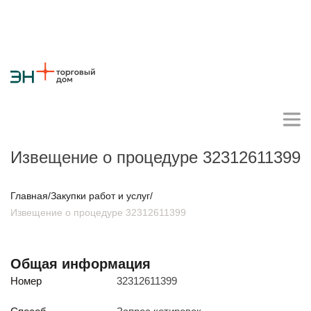
Извещение о процедуре 32312611399
Личный кабинет поставщика
Главная
/
Закупки работ и услуг
/
Извещение о процедуре 32312611399
О компании
Стратегия
Карьера
Крупные проекты
Новости
Контакты
Общая информация
Противодействие коррупции
Ответы на вопросы
Номер
32312611399
Закупки товаров
Закупки работ и услуг