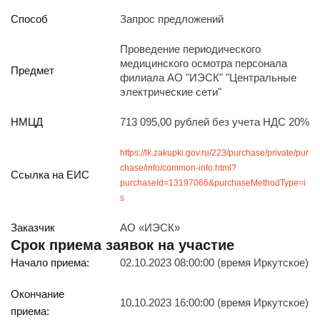
Реализация непрофильных активов
Способ
Запрос предложений
Следите за нами
Проведение периодического
медицинского осмотра персонала
Предмет
филиала АО "ИЭСК" "Центральные
электрические сети"
НМЦД
713 095,00 рублей без учета НДС 20%
Иркутск
https://lk.zakupki.gov.ru/223/purchase/private/pur
ул. Рабочая, 22
chase/info/common-info.html?
Ссылка на ЕИС
тел.: + 7 (3952) 792-193
purchaseId=13197066&purchaseMethodType=i
office@enplus-td.ru
s
Режим работы (UTC+8)
Заказчик
АО «ИЭСК»
с 8:00 до 17:15
Срок приема заявок на участие
Перерыв на обед с 12 до 13 часов
Начало приема:
02.10.2023 08:00:00 (время Иркутское)
ПОДПИШИТЕСЬ НА НАШУ РАССЫЛКУ
Окончание
10.10.2023 16:00:00 (время Иркутское)
И бесплатно получайте ценную информацию
приема: