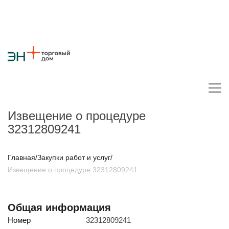
Извещение о процедуре
32312809241
Личный кабинет поставщика
Главная
/
Закупки работ и услуг
/
Извещение о процедуре 32312809241
О компании
Стратегия
Карьера
Крупные проекты
Новости
Контакты
Противодействие коррупции
Ответы на вопросы
Общая информация
Закупки товаров
Номер
32312809241
Закупки работ и услуг