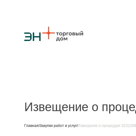
О компании
Стратегия
Карьера
Крупные проекты
Новости
Конт
Противодействие коррупции
Ответы на вопросы
Закупки товаров
Закупки работ и услуг
Реализация непрофильных активов
Извещение о проце
Главная
/
Закупки работ и услуг
/
Извещение о процедуре 323128