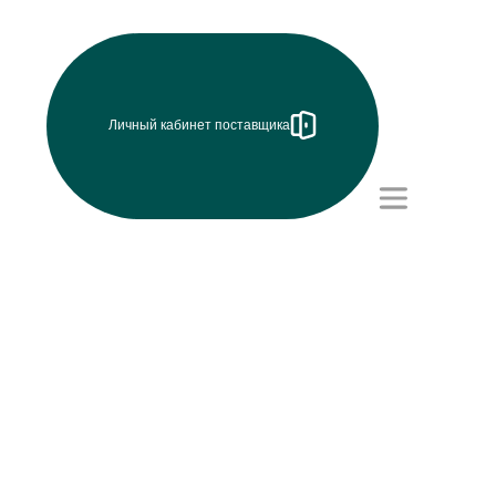
Личный кабинет поставщика
Режим работы (UTC+8)
с 8:00 до 17:15
Перерыв на обед с 12 до
13 часов