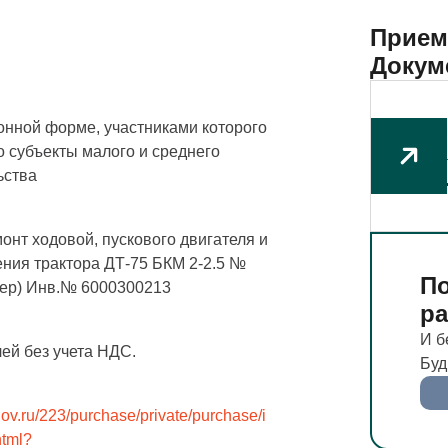
Прием
Докум
ронной форме, участниками которого
о субъекты малого и среднего
ьства
онт ходовой, пускового двигателя и
ния тpактоpа ДТ-75 БКМ 2-2.5 №
По
зер) Инв.№ 6000300213
р
И б
лей без учета НДС.
Буд
.gov.ru/223/purchase/private/purchase/i
html?