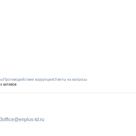
ты
Противодействие коррупции
Ответы на вопросы
х активов
ПОДПИШИТ
93
office@enplus-td.ru
РАССЫЛКУ
И бесплатно получайте ц