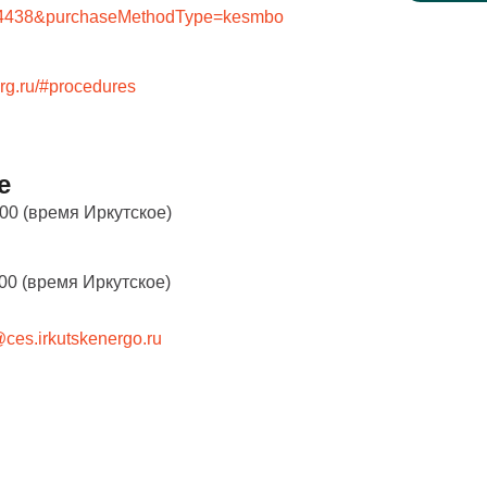
84438&purchaseMethodType=kesmbo
torg.ru/#procedures
е
:00 (время Иркутское)
:00 (время Иркутское)
ces.irkutskenergo.ru