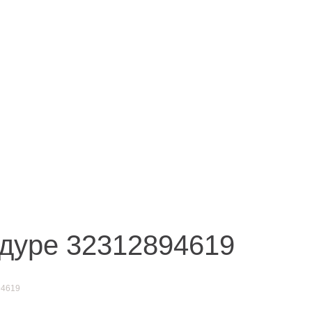
Иркутск
акты
ул. Рабочая, 22
тел.: + 7 (3952) 792-193
office@enplus-td.ru
дуре 32312894619
94619