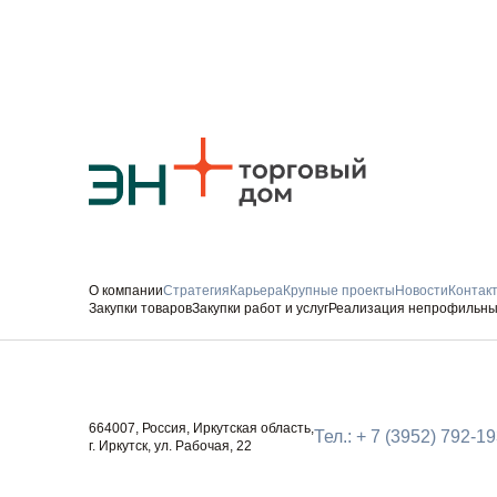
О компании
Стратегия
Карьера
Крупные проекты
Новости
Контак
Закупки товаров
Закупки работ и услуг
Реализация непрофильны
Следите за нами
664007, Россия, Иркутская область,
Тел.: + 7 (3952) 792-1
г. Иркутск, ул. Рабочая, 22