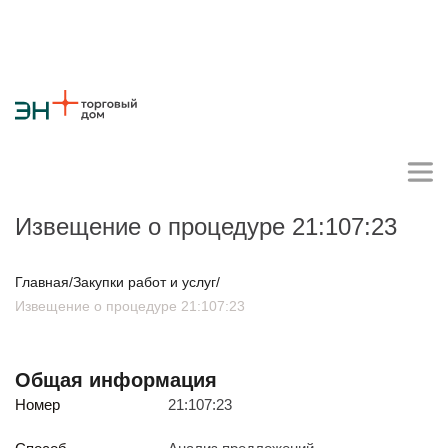
Извещение о процедуре 21:107:23
Личный кабинет поставщика
Главная
/
Закупки работ и услуг
/
Извещение о процедуре 21:107:23
О компании
Стратегия
Карьера
Крупные проекты
Новости
Контакты
Общая информация
Противодействие коррупции
Ответы на вопросы
Номер
21:107:23
Закупки товаров
Закупки работ и услуг