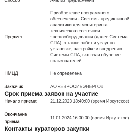
Способ
Анализ предложений
Реализация непрофильных активов
Следите за нами
Приобретение программного
обеспечения - Системы предиктивной
аналитики для мониторинга
технического состояния
Предмет
энергооборудования (далее Система
СПА), а также работ и услуг по
установке, настройке и внедрению
Системы СПА, включая обучение
пользователей
Иркутск
ул. Рабочая, 22
НМЦД
Не определена
тел.: + 7 (3952) 792-193
office@enplus-td.ru
Заказчик
АО «ЕВРОСИБЭНЕРГО»
Режим работы (UTC+8)
Срок приема заявок на участие
с 8:00 до 17:15
Начало приема:
21.12.2023 18:40:00 (время Иркутское)
Перерыв на обед с 12 до 13 часов
Окончание
11.01.2024 16:00:00 (время Иркутское)
приема:
ПОДПИШИТЕСЬ НА НАШУ РАССЫЛКУ
Контакты кураторов закупки
И бесплатно получайте ценную информацию