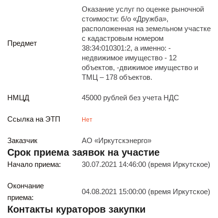
Реализация непрофильных активов
Оказание услуг по оценке рыночной
Следите за нами
стоимости: б/о «Дружба»,
расположенная на земельном участке
с кадастровым номером
Предмет
38:34:010301:2, а именно: -
недвижимое имущество - 12
объектов, -движимое имущество и
ТМЦ – 178 объектов.
НМЦД
45000 рублей без учета НДС
Иркутск
ул. Рабочая, 22
Ссылка на ЭТП
Нет
тел.: + 7 (3952) 792-193
office@enplus-td.ru
Заказчик
АО «Иркутскэнерго»
Режим работы (UTC+8)
Срок приема заявок на участие
с 8:00 до 17:15
Начало приема:
30.07.2021 14:46:00 (время Иркутское)
Перерыв на обед с 12 до 13 часов
Окончание
04.08.2021 15:00:00 (время Иркутское)
приема:
ПОДПИШИТЕСЬ НА НАШУ РАССЫЛКУ
Контакты кураторов закупки
И бесплатно получайте ценную информацию