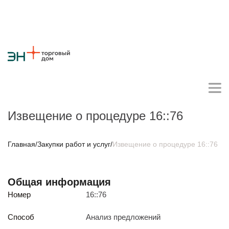
Извещение о процедуре 16::76
Личный кабинет поставщика
Главная
/
Закупки работ и услуг
/
Извещение о процедуре 16::76
О компании
Общая информация
Стратегия
Карьера
Крупные проекты
Новости
Контакты
Номер
16::76
Противодействие коррупции
Ответы на вопросы
Закупки товаров
Способ
Анализ предложений
Закупки работ и услуг