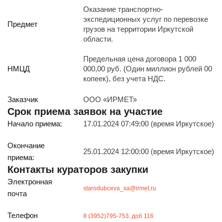
Реализация непрофильных активов
Оказание транспортно-
Следите за нами
экспедиционных услуг по перевозке
Предмет
грузов на территории Иркутской
области.
Предельная цена договора 1 000
НМЦД
000,00 руб. (Один миллион рублей 00
копеек), без учета НДС.
Заказчик
ООО «ИРМЕТ»
Иркутск
Срок приема заявок на участие
ул. Рабочая, 22
Начало приема:
17.01.2024 07:49:00 (время Иркутское)
тел.: + 7 (3952) 792-193
office@enplus-td.ru
Окончание
Режим работы (UTC+8)
25.01.2024 12:00:00 (время Иркутское)
приема:
с 8:00 до 17:15
Контакты кураторов закупки
Перерыв на обед с 12 до 13 часов
Электронная
starodubceva_sa@irmet.ru
почта
ПОДПИШИТЕСЬ НА НАШУ РАССЫЛКУ
И бесплатно получайте ценную информацию
Телефон
8 (3952)795-753, доб 116