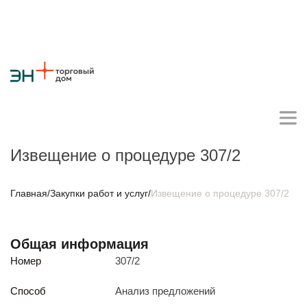
Извещение о процедуре 307/2
Личный кабинет поставщика
Главная
/
Закупки работ и услуг
/
Извещение о процедуре 307/2
О компании
Общая информация
Стратегия
Карьера
Крупные проекты
Новости
Контакты
Номер
307/2
Противодействие коррупции
Ответы на вопросы
Закупки товаров
Способ
Анализ предложений
Закупки работ и услуг