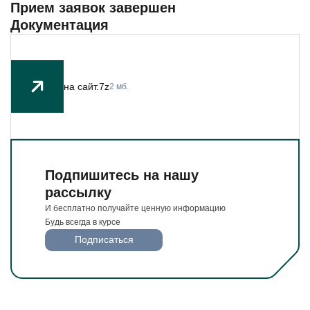
Будьте всегда в курсе
Прием заявок завершен
Документация
Подписаться
на сайт.7z
2 мб.
Подпишитесь на нашу
рассылку
И бесплатно получайте ценную информацию
Будь всегда в курсе
Подписаться