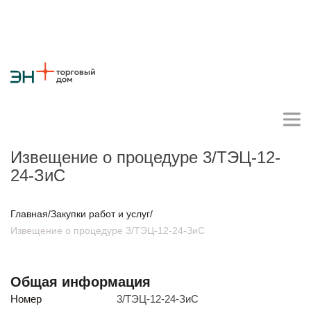
Извещение о процедуре 3/ТЭЦ-12-
24-ЗиС
Личный кабинет поставщика
Главная
/
Закупки работ и услуг
/
Извещение о процедуре 3/ТЭЦ-12-24-ЗиС
О компании
Стратегия
Карьера
Крупные проекты
Новости
Контакты
Противодействие коррупции
Ответы на вопросы
Общая информация
Закупки товаров
Номер
3/ТЭЦ-12-24-ЗиС
Закупки работ и услуг