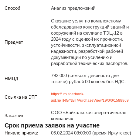
Реализация непрофильных активов
Способ
Анализ предложений
Следите за нами
Оказание услуг по комплексному
обследованию конструкций зданий и
сооружений на филиале ТЭЦ-12 в
2024 году с оценкой их прочности,
Предмет
устойчивости, эксплуатационной
надежности, разработкой рабочей
документации по усилению и
разработкой технических паспортов.
Иркутск
ул. Рабочая, 22
792 000 (семьсот девяносто две
тел.: + 7 (3952) 792-193
НМЦД
тысячи) рублей 00 копеек без НДС.
office@enplus-td.ru
Режим работы (UTC+8)
https://utp.sberbank-
Ссылка на ЭТП
с 8:00 до 17:15
ast.ru/TNG/NBT/PurchaseView/19/0/0/1588869
Перерыв на обед с 12 до 13 часов
ООО «Байкальская энергетическая
Заказчик
компания»
ПОДПИШИТЕСЬ НА НАШУ РАССЫЛКУ
Срок приема заявок на участие
И бесплатно получайте ценную информацию
Начало приема:
06.02.2024 08:00:00 (время Иркутское)