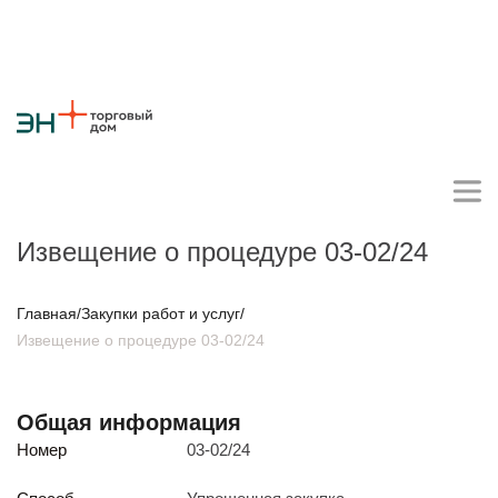
Извещение о процедуре 03-02/24
Личный кабинет поставщика
Главная
/
Закупки работ и услуг
/
Извещение о процедуре 03-02/24
О компании
Стратегия
Карьера
Крупные проекты
Новости
Контакты
Общая информация
Противодействие коррупции
Ответы на вопросы
Номер
03-02/24
Закупки товаров
Закупки работ и услуг