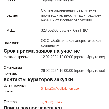
Способ
Упрощенная закупка
Реализация непрофильных активов
Следите за нами
Снятие ограничений, увеличение
Предмет
производительности чаши градирен
№№ 1,2 от иловых отложений
НМЦД
328 552,00 рублей, без НДС
ООО «Байкальская энергетическая
Заказчик
компания»
Срок приема заявок на участие
Иркутск
Начало приема:
12.02.2024 12:00:00 (время Иркутское)
ул. Рабочая, 22
тел.: + 7 (3952) 792-193
office@enplus-td.ru
Окончание
26.02.2024 16:00:00 (время Иркутское)
Режим работы (UTC+8)
приема:
с 8:00 до 17:15
Контакты кураторов закупки
Перерыв на обед с 12 до 13 часов
Электронная
ShikinaOA@baikalenergy.com
почта
ПОДПИШИТЕСЬ НА НАШУ РАССЫЛКУ
Телефон
8(39553) 6-14-28
И бесплатно получайте ценную информацию
Прием заявок завершен