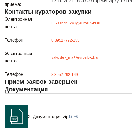
13.10.2021 16:00:00 (время Иркутское)
Будьте всегда в курсе
приема:
Подписаться
Контакты кураторов закупки
Электронная
LukashchukMI@eurosib-td.ru
почта
Телефон
8(3952) 792-153
Электронная
yakovlev_ma@eurosib-td.ru
почта
Телефон
8 3952 792-149
Прием заявок завершен
Документация
2. Документация.zip
18 мб.