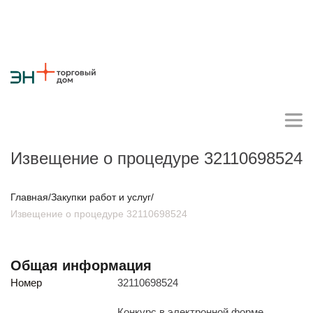
Извещение о процедуре 32110698524
Личный кабинет поставщика
Главная
/
Закупки работ и услуг
/
Извещение о процедуре 32110698524
О компании
Стратегия
Карьера
Крупные проекты
Новости
Контакты
Общая информация
Противодействие коррупции
Ответы на вопросы
Номер
32110698524
Закупки товаров
Закупки работ и услуг
Конкурс в электронной форме,