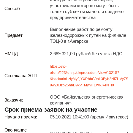
Реализация непрофильных активов
участниками которого могут быть
Способ
Следите за нами
только субъекты малого и среднего
предпринимательства
Выполнение работ по ремонту
Предмет
железнодорожных путей на филиале
ТЭЦ-9 в г.Ангарске
НМЦД
2 689 321,00 рублей без учета НДС
Иркутск
https://etp-
ул. Рабочая, 22
ets.ru/223/smsp/ek/procedure/view/13215?
Ссылка на ЭТП
тел.: + 7 (3952) 792-193
&backurl=LzIyMy9jYXRhbG9nL3Byb2NlZHVyZS
office@enplus-td.ru
9wZXJzb25hbD9xPTMyMTEwNjk4NTI0
Режим работы (UTC+8)
с 8:00 до 17:15
ООО «Байкальская энергетическая
Заказчик
Перерыв на обед с 12 до 13 часов
компания»
Срок приема заявок на участие
Начало приема:
05.10.2021 10:41:00 (время Иркутское)
ПОДПИШИТЕСЬ НА НАШУ РАССЫЛКУ
И бесплатно получайте ценную информацию
Окончание