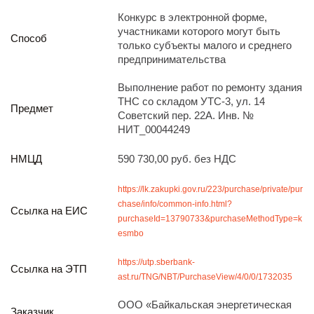
Реализация непрофильных активов
Конкурс в электронной форме,
Следите за нами
участниками которого могут быть
Способ
только субъекты малого и среднего
предпринимательства
Выполнение работ по ремонту здания
ТНС со складом УТС-3, ул. 14
Предмет
Советский пер. 22А. Инв. №
НИТ_00044249
Иркутск
НМЦД
590 730,00 руб. без НДС
ул. Рабочая, 22
тел.: + 7 (3952) 792-193
https://lk.zakupki.gov.ru/223/purchase/private/pur
office@enplus-td.ru
chase/info/common-info.html?
Режим работы (UTC+8)
Ссылка на ЕИС
purchaseId=13790733&purchaseMethodType=k
с 8:00 до 17:15
esmbo
Перерыв на обед с 12 до 13 часов
https://utp.sberbank-
Ссылка на ЭТП
ast.ru/TNG/NBT/PurchaseView/4/0/0/1732035
ПОДПИШИТЕСЬ НА НАШУ РАССЫЛКУ
И бесплатно получайте ценную информацию
ООО «Байкальская энергетическая
Заказчик