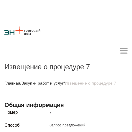
Извещение о процедуре 7
Личный кабинет поставщика
Главная
/
Закупки работ и услуг
/
Извещение о процедуре 7
О компании
Общая информация
Стратегия
Карьера
Крупные проекты
Новости
Контакты
Номер
7
Противодействие коррупции
Ответы на вопросы
Закупки товаров
Способ
Запрос предложений
Закупки работ и услуг