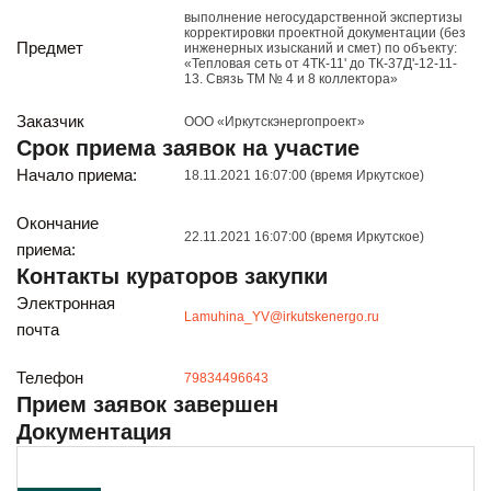
Реализация непрофильных активов
выполнение негосударственной экспертизы
корректировки проектной документации (без
Следите за нами
Предмет
инженерных изысканий и смет) по объекту:
«Тепловая сеть от 4ТК-11' до ТК-37Д'-12-11-
13. Связь ТМ № 4 и 8 коллектора»
Заказчик
ООО «Иркутскэнергопроект»
Срок приема заявок на участие
Начало приема:
18.11.2021 16:07:00 (время Иркутское)
Окончание
22.11.2021 16:07:00 (время Иркутское)
приема:
Иркутск
Контакты кураторов закупки
ул. Рабочая, 22
тел.: + 7 (3952) 792-193
Электронная
Lamuhina_YV@irkutskenergo.ru
office@enplus-td.ru
почта
Режим работы (UTC+8)
с 8:00 до 17:15
Телефон
79834496643
Перерыв на обед с 12 до 13 часов
Прием заявок завершен
Документация
ПОДПИШИТЕСЬ НА НАШУ РАССЫЛКУ