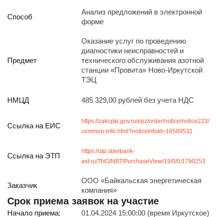
Реализация непрофильных активов
Анализ предложений в электронной
Следите за нами
Способ
форме
Оказание услуг по проведению
диагностики неисправностей и
Предмет
технического обслуживания азотной
станции «Провита» Ново-Иркутской
ТЭЦ
НМЦД
485 329,00 рублей без учета НДС
Иркутск
ул. Рабочая, 22
https://zakupki.gov.ru/epz/order/notice/notice223/
тел.: + 7 (3952) 792-193
Ссылка на ЕИС
common-info.html?noticeInfoId=16589531
office@enplus-td.ru
Режим работы (UTC+8)
https://utp.sberbank-
с 8:00 до 17:15
Ссылка на ЭТП
ast.ru/TNG/NBT/PurchaseView/19/0/0/1790253
Перерыв на обед с 12 до 13 часов
ООО «Байкальская энергетическая
Заказчик
компания»
ПОДПИШИТЕСЬ НА НАШУ РАССЫЛКУ
Срок приема заявок на участие
И бесплатно получайте ценную информацию
Начало приема:
01.04.2024 15:00:00 (время Иркутское)