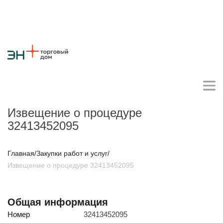
Извещение о процедуре
32413452095
Личный кабинет поставщика
Главная
/
Закупки работ и услуг
/
Извещение о процедуре 32413452095
О компании
Стратегия
Карьера
Крупные проекты
Новости
Контакты
Противодействие коррупции
Ответы на вопросы
Общая информация
Закупки товаров
Номер
32413452095
Закупки работ и услуг