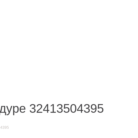
Иркутск
акты
ул. Рабочая, 22
тел.: + 7 (3952) 792-193
office@enplus-td.ru
дуре 32413504395
04395