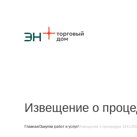
О компании
Стратегия
Карьера
Крупные проекты
Новости
Конт
Противодействие коррупции
Ответы на вопросы
Закупки товаров
Закупки работ и услуг
Реализация непрофильных активов
Извещение о проце
Главная
/
Закупки работ и услуг
/
Извещение о процедуре 324135