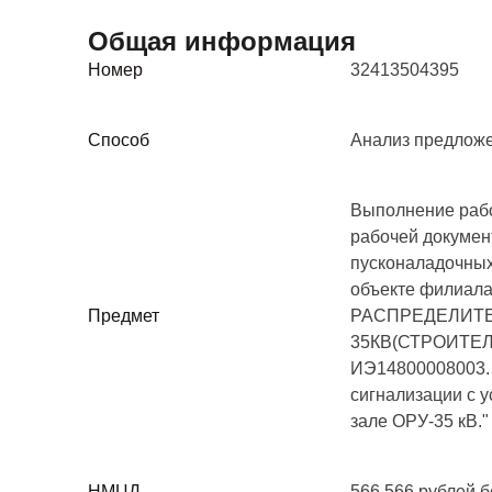
Общая информация
Номер
32413504395
Способ
Анализ предложе
Выполнение рабо
рабочей докумен
пусконаладочных
объекте филиал
Предмет
РАСПРЕДЕЛИТ
35КВ(СТРОИТЕЛ
ИЭ14800008003.
сигнализации с 
зале ОРУ-35 кВ."
НМЦД
566 566 рублей 