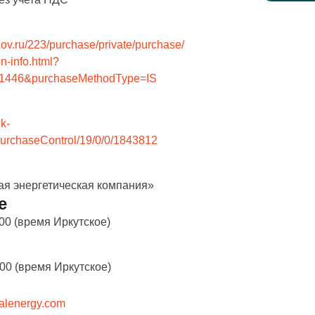
.gov.ru/223/purchase/private/purchase/
n-info.html?
651446&purchaseMethodType=IS
nk-
urchaseControl/19/0/0/1843812
я энергетическая компания»
е
:00 (время Иркутское)
:00 (время Иркутское)
alenergy.com