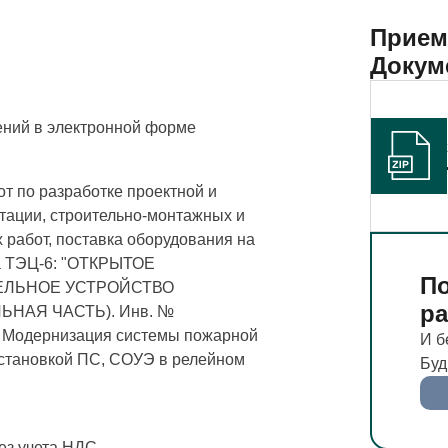
Прием
Докум
ний в электронной форме
т по разработке проектной и
тации, строительно-монтажных и
 работ, поставка оборудования на
а ТЭЦ-6: "ОТКРЫТОЕ
По
ЕЛЬHОЕ УСТРОЙСТВО
р
ЬHАЯ ЧАСТЬ). Инв. №
 Модернизация системы пожарной
И б
установкой ПС, СОУЭ в релейном
Буд
без учета НДС