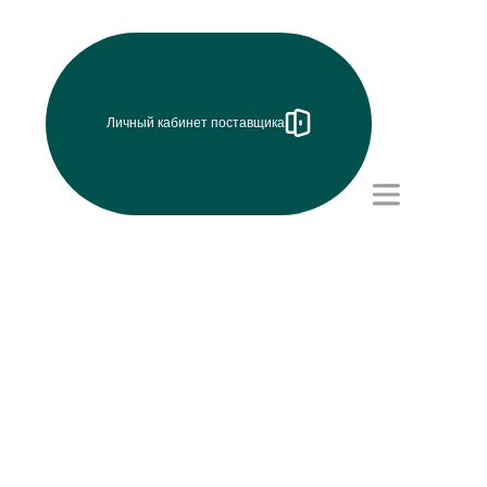
Личный кабинет поставщика
Режим работы (UTC+8)
с 8:00 до 17:15
Перерыв на обед с 12 до
13 часов