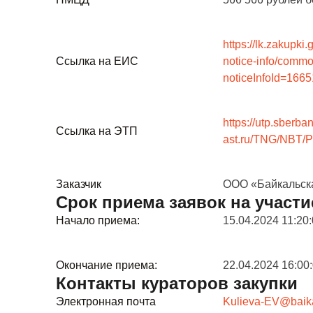
https://lk.zakupki
Ссылка на ЕИС
notice-info/commo
noticeInfoId=16
https://utp.sberba
Ссылка на ЭТП
ast.ru/TNG/NBT/P
Заказчик
ООО «Байкальска
Срок приема заявок на участи
Начало приема:
15.04.2024 11:20
Окончание приема:
22.04.2024 16:00
Контакты кураторов закупки
Электронная почта
Kulieva-EV@baik