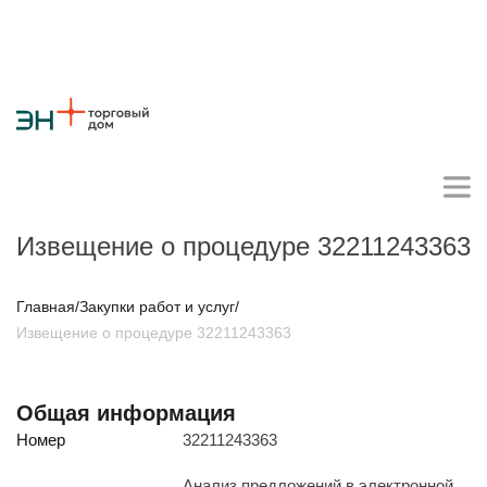
Извещение о процедуре 32211243363
Личный кабинет поставщика
Главная
/
Закупки работ и услуг
/
Извещение о процедуре 32211243363
О компании
Стратегия
Карьера
Крупные проекты
Новости
Контакты
Общая информация
Противодействие коррупции
Ответы на вопросы
Номер
32211243363
Закупки товаров
Закупки работ и услуг
Анализ предложений в электронной