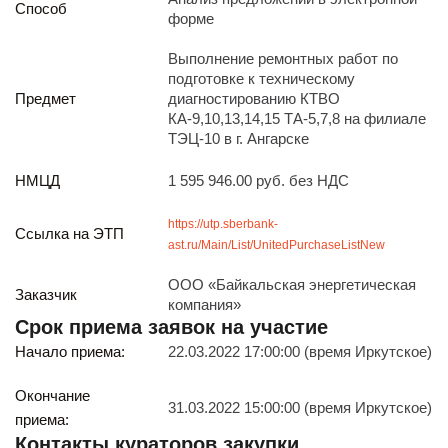
Способ
Реализация непрофильных активов
форме
Следите за нами
Выполнение ремонтных работ по
подготовке к техническому
Предмет
диагностированию КТВО
КА-9,10,13,14,15 ТА-5,7,8 на филиале
ТЭЦ-10 в г. Ангарске
НМЦД
1 595 946.00 руб. без НДС
Иркутск
https://utp.sberbank-
Ссылка на ЭТП
ул. Рабочая, 22
ast.ru/Main/List/UnitedPurchaseListNew
тел.: + 7 (3952) 792-193
office@enplus-td.ru
ООО «Байкальская энергетическая
Заказчик
Режим работы (UTC+8)
компания»
с 8:00 до 17:15
Срок приема заявок на участие
Перерыв на обед с 12 до 13 часов
Начало приема:
22.03.2022 17:00:00 (время Иркутское)
Окончание
31.03.2022 15:00:00 (время Иркутское)
ПОДПИШИТЕСЬ НА НАШУ РАССЫЛКУ
приема:
И бесплатно получайте ценную информацию
Контакты кураторов закупки