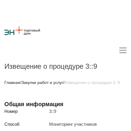
Извещение о процедуре 3::9
Личный кабинет поставщика
Главная
/
Закупки работ и услуг
/
Извещение о процедуре 3::9
О компании
Общая информация
Стратегия
Карьера
Крупные проекты
Новости
Контакты
Номер
3::9
Противодействие коррупции
Ответы на вопросы
Закупки товаров
Способ
Мониторинг участников
Закупки работ и услуг