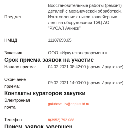
Реализация непрофильных активов
Восстановительные работы (ремонт)
Следите за нами
деталей с механической обработкой.
Предмет
Изготовление стыков конвейерных
лент на оборудовании ТЭЦ АО
"РУСАЛ Ачинск"
НМЦД
11107699,65
Заказчик
ООО «Иркутскэнергоремонт»
Срок приема заявок на участие
Иркутск
Начало приема:
04.02.2021 08:42:00 (время Иркутское)
ул. Рабочая, 22
тел.: + 7 (3952) 792-193
office@enplus-td.ru
Окончание
09.02.2021 14:00:00 (время Иркутское)
Режим работы (UTC+8)
приема:
с 8:00 до 17:15
Контакты кураторов закупки
Перерыв на обед с 12 до 13 часов
Электронная
golubeva_iv@enplus-td.ru
почта
ПОДПИШИТЕСЬ НА НАШУ РАССЫЛКУ
Телефон
8(3952) 792-088
И бесплатно получайте ценную информацию
Прием заявок завершен