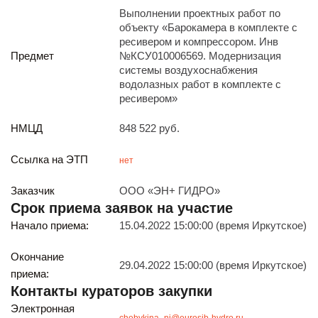
Реализация непрофильных активов
Выполнении проектных работ по
Следите за нами
объекту «Барокамера в комплекте с
ресивером и компрессором. Инв
Предмет
№КСУ010006569. Модернизация
системы воздухоснабжения
водолазных работ в комплекте с
ресивером»
НМЦД
848 522 руб.
Иркутск
Ссылка на ЭТП
нет
ул. Рабочая, 22
тел.: + 7 (3952) 792-193
Заказчик
ООО «ЭН+ ГИДРО»
office@enplus-td.ru
Срок приема заявок на участие
Режим работы (UTC+8)
Начало приема:
15.04.2022 15:00:00 (время Иркутское)
с 8:00 до 17:15
Перерыв на обед с 12 до 13 часов
Окончание
29.04.2022 15:00:00 (время Иркутское)
приема:
Контакты кураторов закупки
ПОДПИШИТЕСЬ НА НАШУ РАССЫЛКУ
И бесплатно получайте ценную информацию
Электронная
chebykina_ni@eurosib-hydro.ru