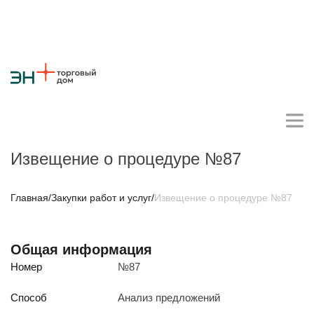
Извещение о процедуре №87
Личный кабинет поставщика
Главная
/
Закупки работ и услуг
/
Извещение о процедуре №87
О компании
Общая информация
Стратегия
Карьера
Крупные проекты
Новости
Контакты
Номер
№87
Противодействие коррупции
Ответы на вопросы
Закупки товаров
Способ
Анализ предложений
Закупки работ и услуг