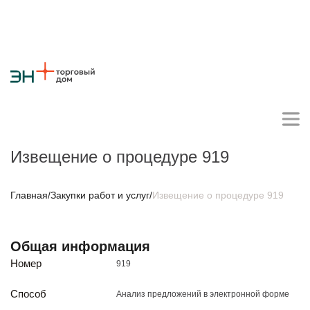
Извещение о процедуре 919
Личный кабинет поставщика
Главная
/
Закупки работ и услуг
/
Извещение о процедуре 919
О компании
Общая информация
Стратегия
Карьера
Крупные проекты
Новости
Контакты
Номер
919
Противодействие коррупции
Ответы на вопросы
Закупки товаров
Способ
Анализ предложений в электронной форме
Закупки работ и услуг