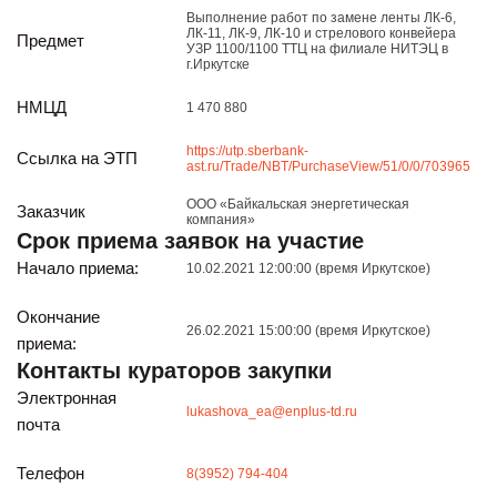
Реализация непрофильных активов
Выполнение работ по замене ленты ЛК-6,
ЛК-11, ЛК-9, ЛК-10 и стрелового конвейера
Следите за нами
Предмет
УЗР 1100/1100 ТТЦ на филиале НИТЭЦ в
г.Иркутске
НМЦД
1 470 880
https://utp.sberbank-
Ссылка на ЭТП
ast.ru/Trade/NBT/PurchaseView/51/0/0/703965
ООО «Байкальская энергетическая
Заказчик
компания»
Срок приема заявок на участие
Иркутск
Начало приема:
10.02.2021 12:00:00 (время Иркутское)
ул. Рабочая, 22
тел.: + 7 (3952) 792-193
Окончание
office@enplus-td.ru
26.02.2021 15:00:00 (время Иркутское)
приема:
Режим работы (UTC+8)
Контакты кураторов закупки
с 8:00 до 17:15
Электронная
Перерыв на обед с 12 до 13 часов
lukashova_ea@enplus-td.ru
почта
Телефон
8(3952) 794-404
ПОДПИШИТЕСЬ НА НАШУ РАССЫЛКУ