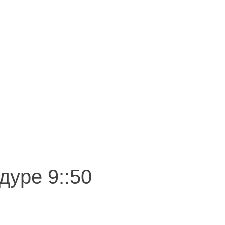
Иркутск
акты
ул. Рабочая, 22
тел.: + 7 (3952) 792-193
office@enplus-td.ru
уре 9::50