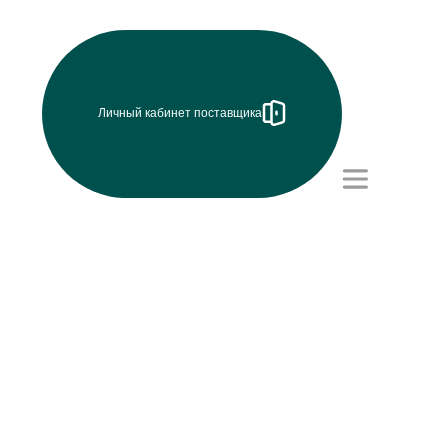
Личный кабинет поставщика
Режим работы (UTC+8)
с 8:00 до 17:15
Перерыв на обед с 12 до
13 часов