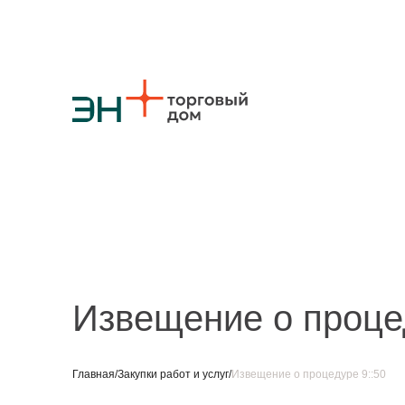
О компании
Стратегия
Карьера
Крупные проекты
Новости
Конт
Противодействие коррупции
Ответы на вопросы
Закупки товаров
Закупки работ и услуг
Реализация непрофильных активов
Извещение о процед
Главная
/
Закупки работ и услуг
/
Извещение о процедуре 9::50