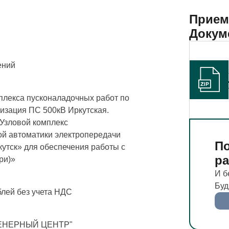
Прием
Докум
ений
лекса пусконаладочных работ по
изация ПС 500кВ Иркутская.
«Узловой комплекс
й автоматики электропередачи
По
кутск» для обеспечения работы с
р
ри)»
И б
Буд
блей без учета НДС
ЕНЕРНЫЙ ЦЕНТР"