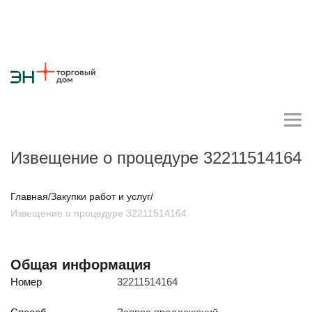
Извещение о процедуре 32211514164
Личный кабинет поставщика
Главная
/
Закупки работ и услуг
/
Извещение о процедуре 32211514164
О компании
Стратегия
Карьера
Крупные проекты
Новости
Контакты
Общая информация
Противодействие коррупции
Ответы на вопросы
Номер
32211514164
Закупки товаров
Закупки работ и услуг