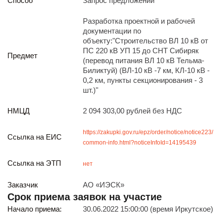
Способ
Запрос предложений
Реализация непрофильных активов
Следите за нами
Разработка проектной и рабочей
документации по
объекту:"Строительство ВЛ 10 кВ от
ПС 220 кВ УП 15 до СНТ Сибиряк
Предмет
(перевод питания ВЛ 10 кВ Тельма-
Биликтуй) (ВЛ-10 кВ -7 км, КЛ-10 кВ -
0,2 км, пункты секционирования - 3
шт.)"
Иркутск
НМЦД
2 094 303,00 рублей без НДС
ул. Рабочая, 22
тел.: + 7 (3952) 792-193
https://zakupki.gov.ru/epz/order/notice/notice223/
office@enplus-td.ru
Ссылка на ЕИС
common-info.html?noticeInfoId=14195439
Режим работы (UTC+8)
с 8:00 до 17:15
Ссылка на ЭТП
нет
Перерыв на обед с 12 до 13 часов
Заказчик
АО «ИЭСК»
Срок приема заявок на участие
ПОДПИШИТЕСЬ НА НАШУ РАССЫЛКУ
Начало приема:
30.06.2022 15:00:00 (время Иркутское)
И бесплатно получайте ценную информацию