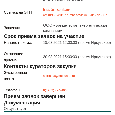
Будьте всегда в курсе
Подписаться
https://utp.sberbank-
Ссылка на ЭТП
ast.ru/TNG/NBT/PurchaseView/13/0/0/723967
ООО «Байкальская энергетическая
Заказчик
компания»
Срок приема заявок на участие
Начало приема:
19.03.2021 12:00:00 (время Иркутское)
Окончание
30.03.2021 15:00:00 (время Иркутское)
приема:
Контакты кураторов закупки
Электронная
spirin_ia@enplus-td.ru
почта
Телефон
8(3952) 794-406
Прием заявок завершен
Документация
Отсутствует