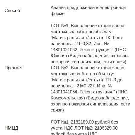
Реализация непрофильных активов
Анализ предложений в электронной
Следите за нами
Способ
форме
ЛОТ №1: Выполнение строительно-
монтажных работ по объекту:
"Магистральная т/сеть от ТК -0 до
павильона -2 l=0,32. Инв. №
14801021062. Реконструкция." (ПНС
Южная) (Видеонаблюдение, охранно-
пожарная сигнализация, сети связи)
Иркутск
Предмет
ЛОТ №2: Выполнение строительно-
ул. Рабочая, 22
монтажных ра-бот по объекту:
тел.: + 7 (3952) 792-193
"Магистральная т/сеть от ТП -3 до
office@enplus-td.ru
павильона - 2 l=0,227. Инв. №
Режим работы (UTC+8)
14801041054. Рекон-струкция." (ПНС
с 8:00 до 17:15
Комсомольская) (Видеонаблюде-ние,
Перерыв на обед с 12 до 13 часов
охранно-пожарная сигнализация, сети
связи)
ЛОТ №1: 2182189,00 рублей без
ПОДПИШИТЕСЬ НА НАШУ РАССЫЛКУ
НМЦД
учета НДС ЛОТ №2: 2196329,00
И бесплатно получайте ценную информацию
рублей без учета НДС