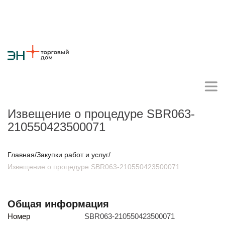
Извещение о процедуре SBR063-
210550423500071
Личный кабинет поставщика
Главная
/
Закупки работ и услуг
/
Извещение о процедуре SBR063-210550423500071
О компании
Стратегия
Карьера
Крупные проекты
Новости
Контакты
Противодействие коррупции
Ответы на вопросы
Общая информация
Закупки товаров
Номер
SBR063-210550423500071
Закупки работ и услуг