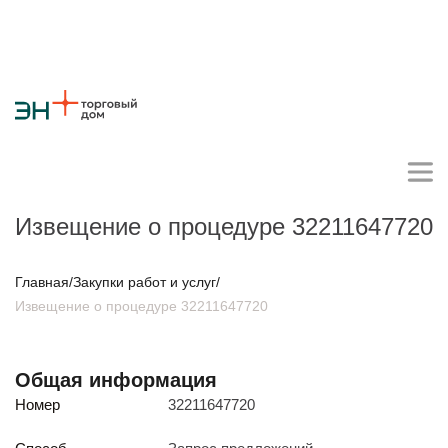
Извещение о процедуре 32211647720
Личный кабинет поставщика
Главная
/
Закупки работ и услуг
/
Извещение о процедуре 32211647720
О компании
Стратегия
Карьера
Крупные проекты
Новости
Контакты
Общая информация
Противодействие коррупции
Ответы на вопросы
Номер
32211647720
Закупки товаров
Закупки работ и услуг