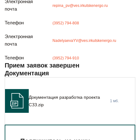
Электронная
Будьте всегда в курсе
repina_pv@ves.irkutskenergo.ru
почта
Подписаться
Телефон
(3952) 794-808
Электронная
NadelyaevaYV@ves.irkutskenergo.ru
почта
Телефон
(3952) 794-910
Прием заявок завершен
Документация
Документация разработка проекта
1 мб.
СЗЗ.zip