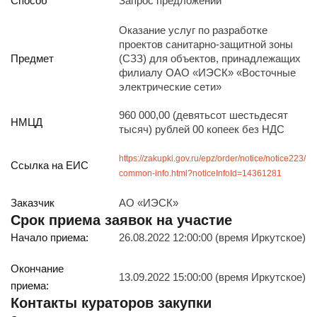
Способ
Запрос предложений
Реализация непрофильных активов
Следите за нами
Оказание услуг по разработке
проектов санитарно-защитной зоны
Предмет
(СЗЗ) для объектов, принадлежащих
филиалу ОАО «ИЭСК» «Восточные
электрические сети»
960 000,00 (девятьсот шестьдесят
НМЦД
тысяч) рублей 00 копеек без НДС
Иркутск
https://zakupki.gov.ru/epz/order/notice/notice223/
Ссылка на ЕИС
ул. Рабочая, 22
common-info.html?noticeInfoId=14361281
тел.: + 7 (3952) 792-193
office@enplus-td.ru
Заказчик
АО «ИЭСК»
Режим работы (UTC+8)
Срок приема заявок на участие
с 8:00 до 17:15
Начало приема:
26.08.2022 12:00:00 (время Иркутское)
Перерыв на обед с 12 до 13 часов
Окончание
13.09.2022 15:00:00 (время Иркутское)
приема:
ПОДПИШИТЕСЬ НА НАШУ РАССЫЛКУ
Контакты кураторов закупки
И бесплатно получайте ценную информацию