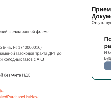
Прием
Докум
Отсутству
ний в электронной форме
По
р
 (инв. № 1740000016).
И б
заменой газоходов тракта ДРГ до
Буд
и холодных газов с АКЗ
ей без учета НДС
nk-
UnitedPurchaseListNew