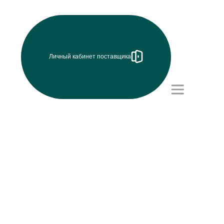
Личный кабинет поставщика
Режим работы (UTC+8)
с 8:00 до 17:15
Перерыв на обед с 12 до
13 часов