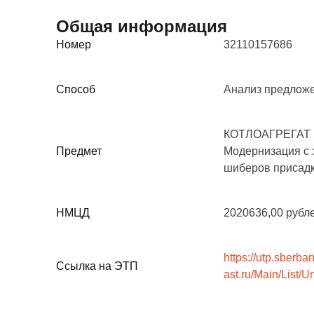
Общая информация
Номер
32110157686
Способ
Анализ предложе
КОТЛОАГРЕГАТ 5
Предмет
Модернизация с 
шиберов присадк
НМЦД
2020636,00 рубл
https://utp.sberba
Ссылка на ЭТП
ast.ru/Main/List/