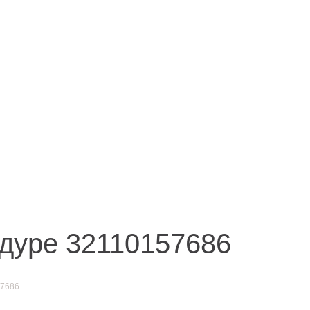
Иркутск
акты
ул. Рабочая, 22
тел.: + 7 (3952) 792-193
office@enplus-td.ru
дуре 32110157686
57686