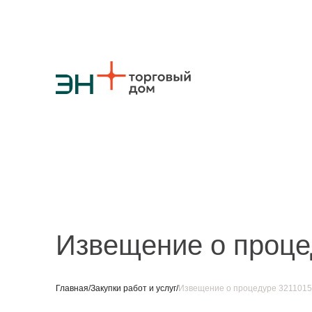
О компании
Стратегия
Карьера
Крупные проекты
Новости
Конт
Противодействие коррупции
Ответы на вопросы
Закупки товаров
Закупки работ и услуг
Реализация непрофильных активов
Извещение о проце
Главная
/
Закупки работ и услуг
/
Извещение о процедуре 321101