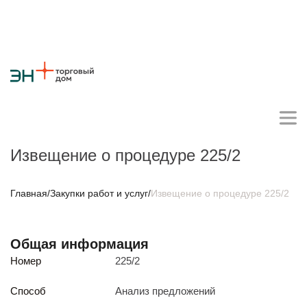
Извещение о процедуре 225/2
Личный кабинет поставщика
Главная
/
Закупки работ и услуг
/
Извещение о процедуре 225/2
О компании
Общая информация
Стратегия
Карьера
Крупные проекты
Новости
Контакты
Номер
225/2
Противодействие коррупции
Ответы на вопросы
Закупки товаров
Способ
Анализ предложений
Закупки работ и услуг