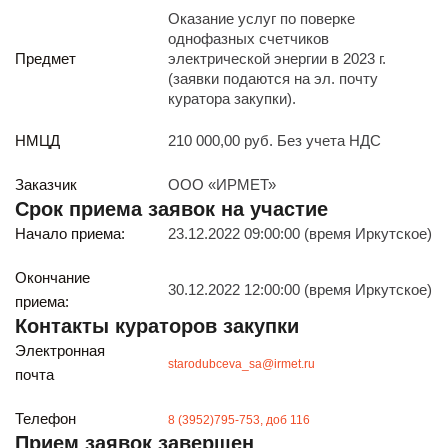
Реализация непрофильных активов
Оказание услуг по поверке
Следите за нами
однофазных счетчиков
Предмет
электрической энергии в 2023 г.
(заявки подаются на эл. почту
куратора закупки).
НМЦД
210 000,00 руб. Без учета НДС
Заказчик
ООО «ИРМЕТ»
Срок приема заявок на участие
Иркутск
Начало приема:
23.12.2022 09:00:00 (время Иркутское)
ул. Рабочая, 22
тел.: + 7 (3952) 792-193
office@enplus-td.ru
Окончание
30.12.2022 12:00:00 (время Иркутское)
Режим работы (UTC+8)
приема:
с 8:00 до 17:15
Контакты кураторов закупки
Перерыв на обед с 12 до 13 часов
Электронная
starodubceva_sa@irmet.ru
почта
ПОДПИШИТЕСЬ НА НАШУ РАССЫЛКУ
Телефон
8 (3952)795-753, доб 116
И бесплатно получайте ценную информацию
Прием заявок завершен