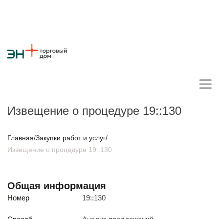
Извещение о процедуре 19::130
Личный кабинет поставщика
Главная
/
Закупки работ и услуг
/
Извещение о процедуре 19::130
О компании
Стратегия
Карьера
Крупные проекты
Новости
Контакты
Общая информация
Противодействие коррупции
Ответы на вопросы
Номер
19::130
Закупки товаров
Закупки работ и услуг