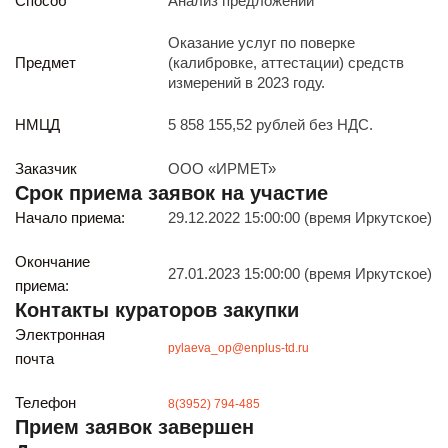
Способ
Анализ предложений
Реализация непрофильных активов
Следите за нами
Оказание услуг по поверке
Предмет
(калибровке, аттестации) средств
измерений в 2023 году.
НМЦД
5 858 155,52 рублей без НДС.
Заказчик
ООО «ИРМЕТ»
Срок приема заявок на участие
Иркутск
Начало приема:
29.12.2022 15:00:00 (время Иркутское)
ул. Рабочая, 22
тел.: + 7 (3952) 792-193
Окончание
27.01.2023 15:00:00 (время Иркутское)
office@enplus-td.ru
приема:
Режим работы (UTC+8)
Контакты кураторов закупки
с 8:00 до 17:15
Электронная
Перерыв на обед с 12 до 13 часов
pylaeva_op@enplus-td.ru
почта
Телефон
8(3952) 794-485
ПОДПИШИТЕСЬ НА НАШУ РАССЫЛКУ
Прием заявок завершен
И бесплатно получайте ценную информацию