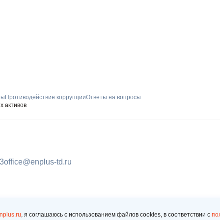
ты
Противодействие коррупции
Ответы на вопросы
х активов
ПОДПИШИТ
93
office@enplus-td.ru
РАССЫЛКУ
И бесплатно получайте ц
информацию
Будьте всегда в курсе
enplus.ru
, я соглашаюсь c использованием файлов cookies, в соответствии c
по