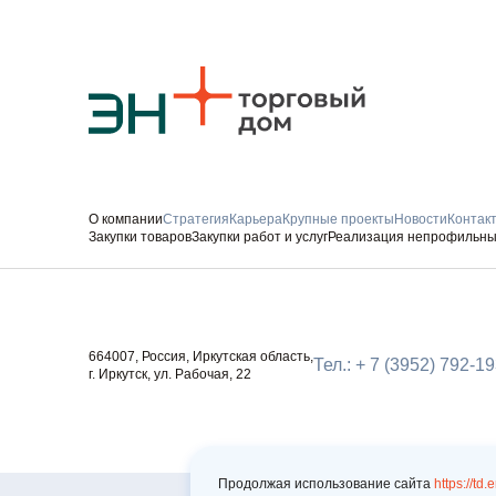
О компании
Стратегия
Карьера
Крупные проекты
Новости
Контак
Закупки товаров
Закупки работ и услуг
Реализация непрофильны
Следите за нами
664007, Россия, Иркутская область,
Тел.: + 7 (3952) 792-1
г. Иркутск, ул. Рабочая, 22
Продолжая использование сайта
https://td.