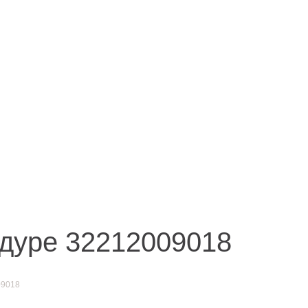
Иркутск
акты
ул. Рабочая, 22
тел.: + 7 (3952) 792-193
office@enplus-td.ru
дуре 32212009018
09018