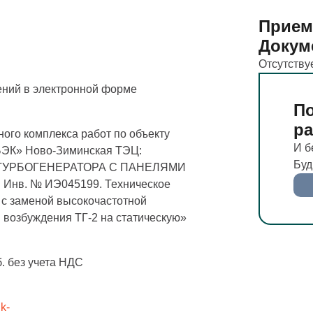
Прием
Докум
Отсутству
ний в электронной форме
По
р
ого комплекса работ по объекту
И б
ЭК» Ново-Зиминская ТЭЦ:
Буд
ТУРБОГЕHЕРАТОРА С ПАHЕЛЯМИ
нв. № ИЭ045199. Техническое
с заменой высокочастотной
 возбуждения ТГ-2 на статическую»
б. без учета НДС
nk-