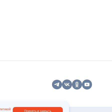
ЕСЬ НА НАШУ
енную
Подписаться
литикой
Принять и закрыть