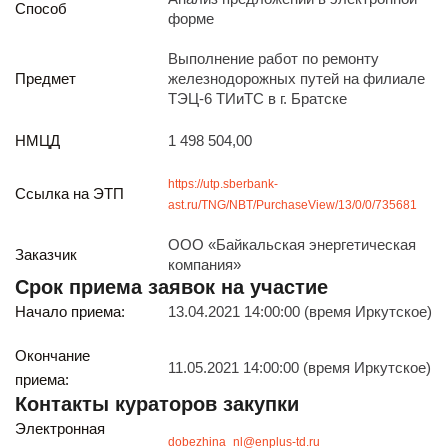
Способ
Реализация непрофильных активов
форме
Следите за нами
Выполнение работ по ремонту
Предмет
железнодорожных путей на филиале
ТЭЦ-6 ТИиТС в г. Братске
НМЦД
1 498 504,00
https://utp.sberbank-
Ссылка на ЭТП
ast.ru/TNG/NBT/PurchaseView/13/0/0/735681
Иркутск
ул. Рабочая, 22
ООО «Байкальская энергетическая
Заказчик
тел.: + 7 (3952) 792-193
компания»
office@enplus-td.ru
Срок приема заявок на участие
Режим работы (UTC+8)
Начало приема:
13.04.2021 14:00:00 (время Иркутское)
с 8:00 до 17:15
Перерыв на обед с 12 до 13 часов
Окончание
11.05.2021 14:00:00 (время Иркутское)
приема:
Контакты кураторов закупки
ПОДПИШИТЕСЬ НА НАШУ РАССЫЛКУ
Электронная
И бесплатно получайте ценную информацию
dobezhina_nl@enplus-td.ru