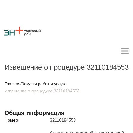
Извещение о процедуре 32110184553
Личный кабинет поставщика
Главная
/
Закупки работ и услуг
/
Извещение о процедуре 32110184553
О компании
Стратегия
Карьера
Крупные проекты
Новости
Контакты
Общая информация
Противодействие коррупции
Ответы на вопросы
Номер
32110184553
Закупки товаров
Закупки работ и услуг
Анализ предложений в электронной