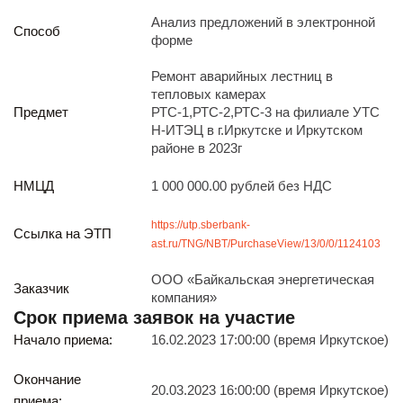
Реализация непрофильных активов
Анализ предложений в электронной
Следите за нами
Способ
форме
Ремонт аварийных лестниц в
тепловых камерах
Предмет
РТС-1,РТС-2,РТС-3 на филиале УТС
Н-ИТЭЦ в г.Иркутске и Иркутском
районе в 2023г
НМЦД
1 000 000.00 рублей без НДС
Иркутск
ул. Рабочая, 22
https://utp.sberbank-
тел.: + 7 (3952) 792-193
Ссылка на ЭТП
ast.ru/TNG/NBT/PurchaseView/13/0/0/1124103
office@enplus-td.ru
Режим работы (UTC+8)
ООО «Байкальская энергетическая
с 8:00 до 17:15
Заказчик
компания»
Перерыв на обед с 12 до 13 часов
Срок приема заявок на участие
Начало приема:
16.02.2023 17:00:00 (время Иркутское)
ПОДПИШИТЕСЬ НА НАШУ РАССЫЛКУ
Окончание
И бесплатно получайте ценную информацию
20.03.2023 16:00:00 (время Иркутское)
приема: