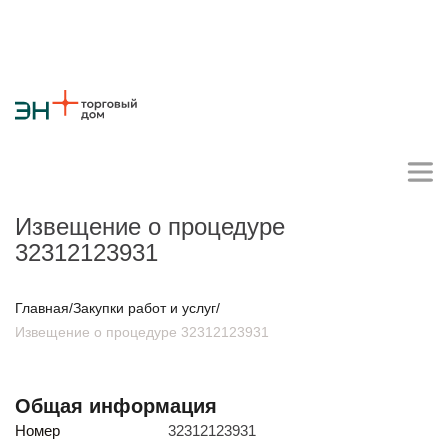
Извещение о процедуре
32312123931
Личный кабинет поставщика
Главная
/
Закупки работ и услуг
/
Извещение о процедуре 32312123931
О компании
Стратегия
Карьера
Крупные проекты
Новости
Контакты
Противодействие коррупции
Ответы на вопросы
Общая информация
Закупки товаров
Номер
32312123931
Закупки работ и услуг