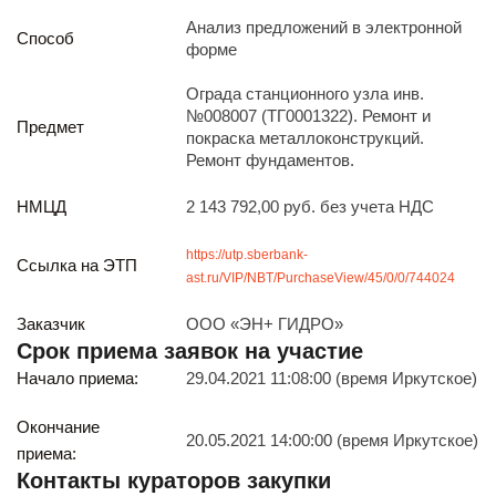
Реализация непрофильных активов
Анализ предложений в электронной
Следите за нами
Способ
форме
Ограда станционного узла инв.
№008007 (ТГ0001322). Ремонт и
Предмет
покраска металлоконструкций.
Ремонт фундаментов.
НМЦД
2 143 792,00 руб. без учета НДС
Иркутск
https://utp.sberbank-
ул. Рабочая, 22
Ссылка на ЭТП
ast.ru/VIP/NBT/PurchaseView/45/0/0/744024
тел.: + 7 (3952) 792-193
office@enplus-td.ru
Заказчик
ООО «ЭН+ ГИДРО»
Режим работы (UTC+8)
Срок приема заявок на участие
с 8:00 до 17:15
Начало приема:
29.04.2021 11:08:00 (время Иркутское)
Перерыв на обед с 12 до 13 часов
Окончание
20.05.2021 14:00:00 (время Иркутское)
приема:
ПОДПИШИТЕСЬ НА НАШУ РАССЫЛКУ
Контакты кураторов закупки
И бесплатно получайте ценную информацию