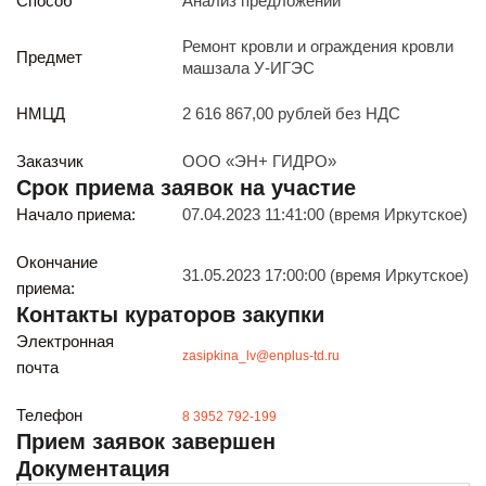
Способ
Анализ предложений
Реализация непрофильных активов
Следите за нами
Ремонт кровли и ограждения кровли
Предмет
машзала У-ИГЭС
НМЦД
2 616 867,00 рублей без НДС
Заказчик
ООО «ЭН+ ГИДРО»
Срок приема заявок на участие
Начало приема:
07.04.2023 11:41:00 (время Иркутское)
Иркутск
ул. Рабочая, 22
Окончание
31.05.2023 17:00:00 (время Иркутское)
тел.: + 7 (3952) 792-193
приема:
office@enplus-td.ru
Контакты кураторов закупки
Режим работы (UTC+8)
Электронная
с 8:00 до 17:15
zasipkina_lv@enplus-td.ru
почта
Перерыв на обед с 12 до 13 часов
Телефон
8 3952 792-199
Прием заявок завершен
ПОДПИШИТЕСЬ НА НАШУ РАССЫЛКУ
Документация
И бесплатно получайте ценную информацию