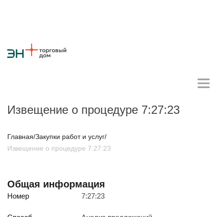
Извещение о процедуре 7:27:23
Личный кабинет поставщика
Главная
/
Закупки работ и услуг
/
Извещение о процедуре 7:27:23
О компании
Стратегия
Карьера
Крупные проекты
Новости
Контакты
Общая информация
Противодействие коррупции
Ответы на вопросы
Номер
7:27:23
Закупки товаров
Закупки работ и услуг